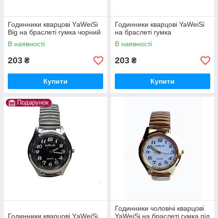
Годинники кварцові YаWeiSi
Годинники кварцові YaWeiSi
Big на браслеті гумка чорний
на браслеті гумка
В наявності
В наявності
203
203
₴
₴
Купити
Купити
Подарунок
Годинники чоловічі кварцові
Годинники кварцові YаWeiSi
YaWeiSi на браслеті гумка під