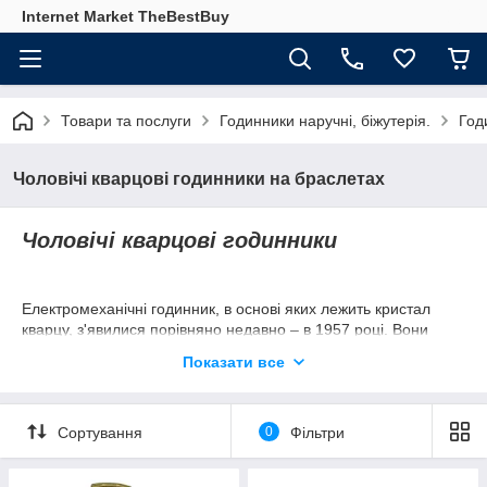
Internet Market TheBestBuy
Товари та послуги
Годинники наручні, біжутерія.
Год
Чоловічі кварцові годинники на браслетах
Чоловічі кварцові годинники
Електромеханічні годинник, в основі яких лежить кристал
кварцу, з'явилися порівняно недавно – в 1957 році. Вони
швидко завоювали популярність, оскільки мають чимало
Показати все
переваг. Наприклад, виставляти стрілки достатньо раз в 6
місяців. І лише через роки, коли механізм сильно застаріє,
з'явиться потреба коригувати час частіше.
Сортування
0
Фільтри
Первые
мужские наручные кварцевые часы
представила