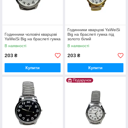
Годинники кварцові YaWeiSi
Годинники чоловічі кварцові
Big на браслеті гумка під
YaWeiSi Big на браслеті гумка
золото білий
В наявності
В наявності
203
203
₴
₴
Купити
Купити
Подарунок