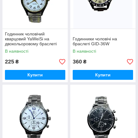
Годинник чоловічий
кварцовий YaWeiSi на
Годинники чоловічі на
двокольоровому браслеті
браслеті GID-36W
гумка
В наявності
В наявності
225
360
₴
₴
Купити
Купити