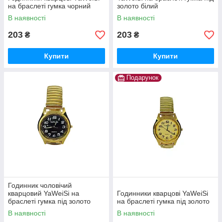
на браслеті гумка чорний
золото білий
В наявності
В наявності
203
203
₴
₴
Купити
Купити
Подарунок
Годинник чоловічий
кварцовий YaWeiSi на
Годинники кварцові YaWeiSi
браслеті гумка під золото
на браслеті гумка під золото
чорний
В наявності
В наявності