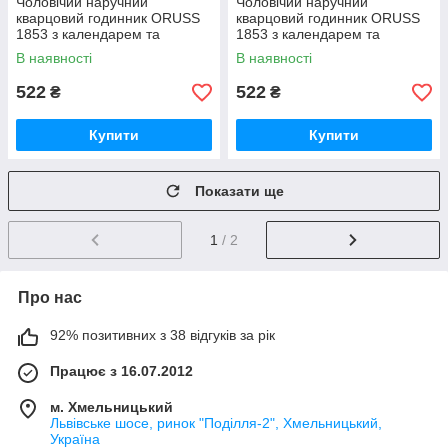
Чоловічий наручний
Чоловічий наручний
кварцовий годинник ORUSS
кварцовий годинник ORUSS
1853 з календарем та
1853 з календарем та
металевим браслетом
металевим браслетом
В наявності
В наявності
MD26BG
MD26BB
522
522
₴
₴
Купити
Купити
Показати ще
1
/ 2
Про нас
92% позитивних з 38 відгуків за рік
Працює з 16.07.2012
м. Хмельницький
Львівське шосе, ринок "Поділля-2", Хмельницький,
Україна