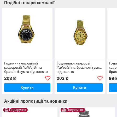
Подібні товари компанії
Годинник чоловічий
Годинники кварцові
Годи
кварцовий YaWeiSi на
YaWeiSi на браслеті гумка
квар
браслеті гумка під золото
під золото
брас
чорний
чорн
203
203
99
₴
₴
Купити
Купити
Акційні пропозиції та новинки
Подарунок
Подарунок