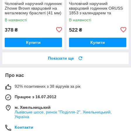
Чоловічий наручний годинник
Чоловічий наручний
Zhowe Brown кварцовий на
кварцовий годинник ORUSS
металевому браслеті (41 мм)
1853 з календарем та
металевим браслетом
В наявності
В наявності
MD26BB
378
522
₴
₴
Купити
Купити
Показати ще
Про нас
92% позитивних з 38 відгуків за рік
Працює з 16.07.2012
м. Хмельницький
Львівське шосе, ринок "Поділля-2", Хмельницький,
Україна
Контакти