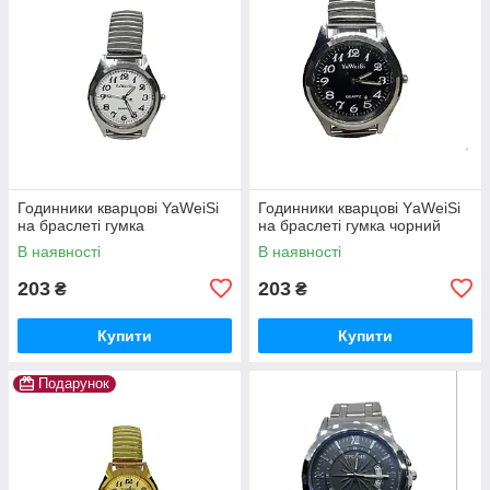
Годинники кварцові YaWeiSi
Годинники кварцові YаWeiSi
на браслеті гумка
на браслеті гумка чорний
В наявності
В наявності
203
203
₴
₴
Купити
Купити
Подарунок