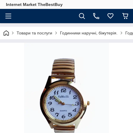
Internet Market TheBestBuy
Товари та послуги
Годинники наручні, біжутерія.
Год