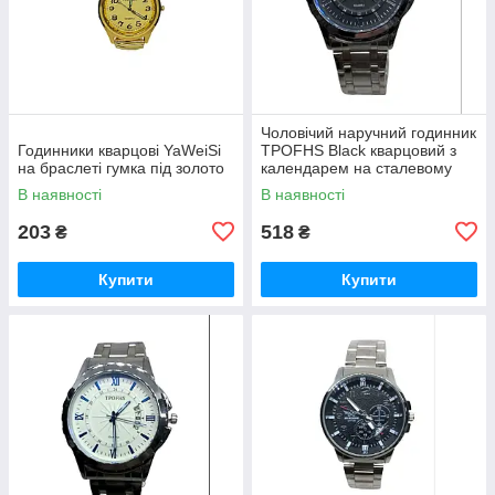
Чоловічий наручний годинник
Годинники кварцові YaWeiSi
TPOFHS Black кварцовий з
на браслеті гумка під золото
календарем на сталевому
браслеті
В наявності
В наявності
203
518
₴
₴
Купити
Купити