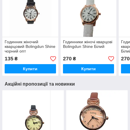
Годинник жіночий
Годинники жіночі кварцові
Годи
кварцовий Bolingdun Shine
Bolingdun Shine Білий
квар
чорний опт
Біли
135
270
270
₴
₴
Купити
Купити
Акційні пропозиції та новинки