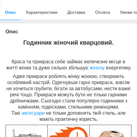
Опис
Характеристики
Доставка
Оплата
Умови п
Опис
Годинник жіночий кварцовий.
Краса та прикраса себе займає величезне місце в
житті жінки та дуже сильно збільшує
жіночу
енергетику.
Адже прикраси роблять жінку жінкою, створюють
особливий настрій. Одягнувши гарні прикраси, зовсім
не хочеться грубити, бігати за автобусами, нести важкі
речі тощо. Прикраси можуть бути не тільки гарними
дрібничками. Сьогодні стали популярні годинники з
камінням, підвісками, стильними ремінцями.
Такі
аксесуари
не тільки доповнять твій стиль, але
мають практичну користь.