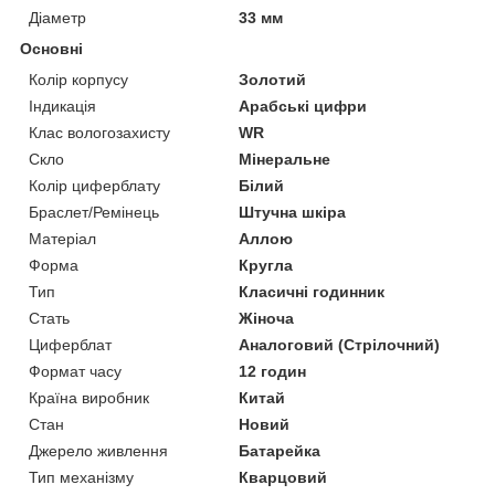
Діаметр
33 мм
Основні
Колір корпусу
Золотий
Індикація
Арабські цифри
Клас вологозахисту
WR
Скло
Мінеральне
Колір циферблату
Білий
Браслет/Ремінець
Штучна шкіра
Матеріал
Аллою
Форма
Кругла
Тип
Класичні годинник
Стать
Жіноча
Циферблат
Аналоговий (Стрілочний)
Формат часу
12 годин
Країна виробник
Китай
Стан
Новий
Джерело живлення
Батарейка
Тип механізму
Кварцовий