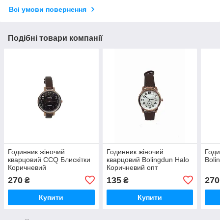
Всі умови повернення
Подібні товари компанії
Годинник жіночий
Годинник жіночий
Годи
кварцовий CCQ Блискітки
кварцовий Bolingdun Halo
Boli
Коричневий
Коричневий опт
270
135
270
₴
₴
Купити
Купити