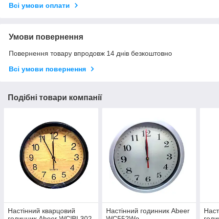
Всі умови оплати
Умови повернення
Повернення товару впродовж 14 днів безкоштовно
Всі умови повернення
Подібні товари компанії
Настінний кварцовий
Настінний годинник Abeer
Наст
годинник Abeer WClBL302
WC552Wo
годи