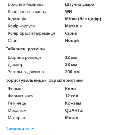
Браслет/Ремінець
Штучна шкіра
Клас вологозахисту
WR
Індикація
Мітки (без цифр)
Колір корпусу
Металік
Колір браслета/ремінця
Сірий
Стан
Новий
Габаритні розміри
Ширина ремінця
12 мм
Діаметр
38 мм
Загальна довжина
200 мм
Користувальницькі характеристики
Форма
Коло
Формат часу
12 год
Ремінець
Кожзам
Механізм
QUARTZ
Матеріал
Метал
Приховати