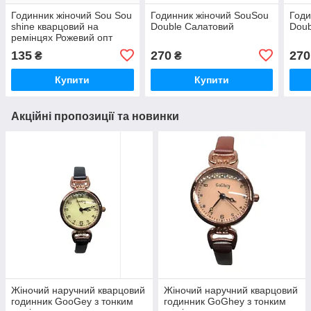
Годинник жіночий Sou Sou
Годинник жіночий SouSou
Годи
shine кварцовий на
Double Салатовий
Doub
ремінцях Рожевий опт
135
270
270
₴
₴
Купити
Купити
Акційні пропозиції та новинки
Жіночий наручний кварцовий
Жіночий наручний кварцовий
годинник GooGey з тонким
годинник GoGhey з тонким