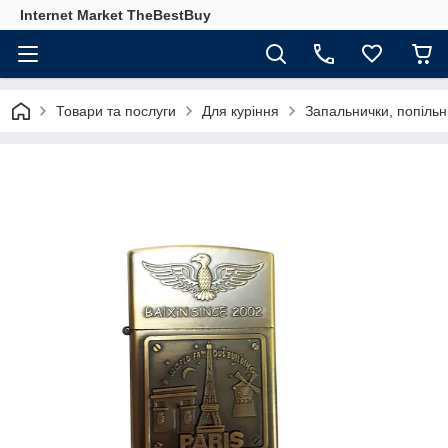
Internet Market TheBestBuy
Товари та послуги
Для куріння
Запальнички, попільн