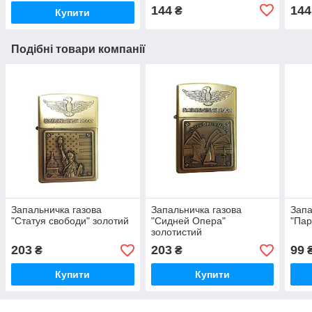
144
144
₴
Купити
Подібні товари компанії
Запальничка газова
Запальничка газова
Запа
"Статуя свободи" золотий
"Сидней Опера"
"Пар
золотистий
203
203
99
₴
₴
Купити
Купити