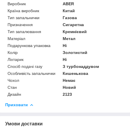
Виробник
ABER
Країна виробник
Китай
Тип запальнички
Газова
Призначення
Сигаретна
Тип запалювання
Кремнієвий
Матеріал
Метал
Подарункова упаковка
Ні
Колір
Золотистий
Ліхтарик
Ні
Спосіб подачі газу
З турбонаддувом
Особливість запальнички
Кишенькова
Чохол
Немає
Стан
Новий
Дизайн
2123
Приховати
Умови доставки