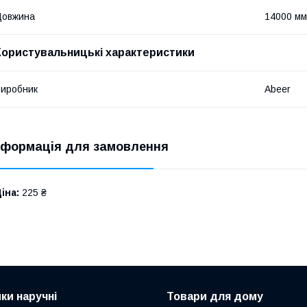
Довжина
14000 мм
Користувальницькі характеристики
иробник
Abeer
нформація для замовлення
іна:
225 ₴
ки наручні
Товари для дому