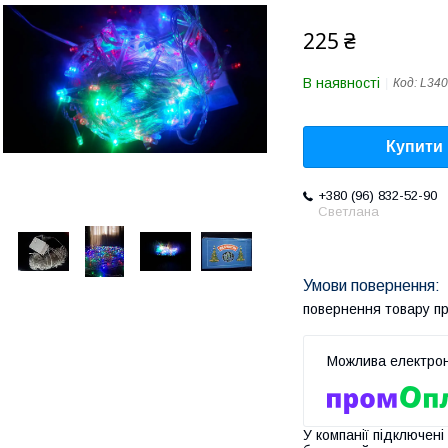
225 ₴
В наявності
Код:
L340
Купити
+380 (96) 832-52-90
Светлана
повернення товару п
У компанії підключені