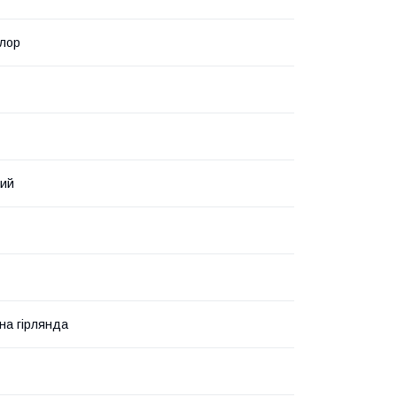
лор
ний
на гірлянда