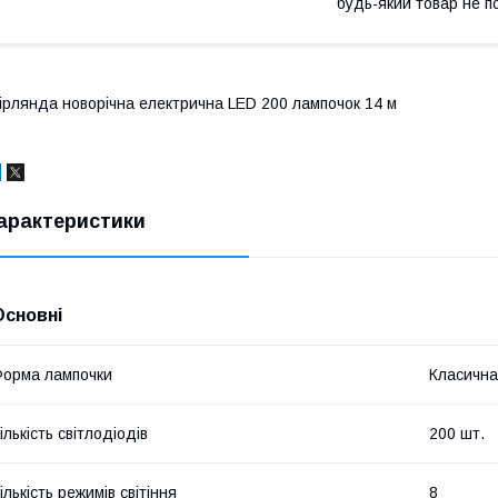
будь-який товар не п
ірлянда новорічна електрична LED 200 лампочок 14 м
арактеристики
Основні
орма лампочки
Класична
ількість світлодіодів
200 шт.
ількість режимів світіння
8