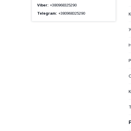
Viber
+380968325290
Telegram
+380968325290
К
У
Н
Р
К
Т