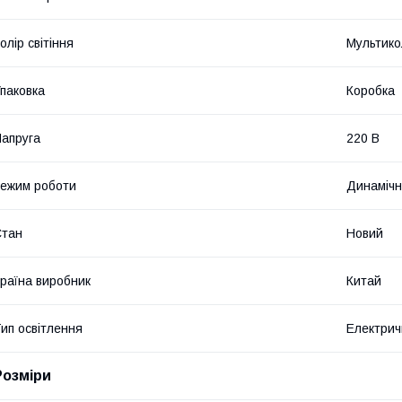
олір світіння
Мультико
паковка
Коробка
апруга
220 В
ежим роботи
Динаміч
Стан
Новий
раїна виробник
Китай
ип освітлення
Електрич
Розміри