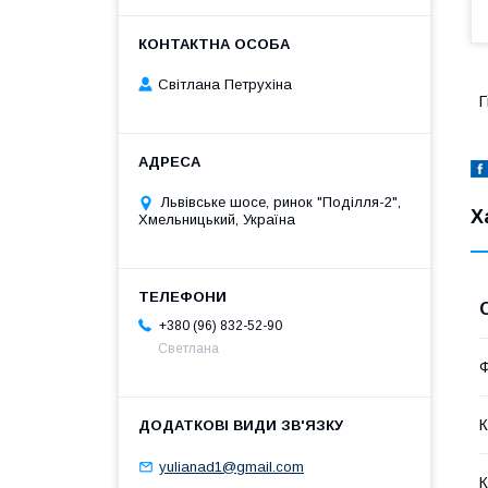
Світлана Петрухіна
Г
Львівське шосе, ринок "Поділля-2",
Х
Хмельницький, Україна
+380 (96) 832-52-90
Светлана
Ф
К
yulianad1@gmail.com
К