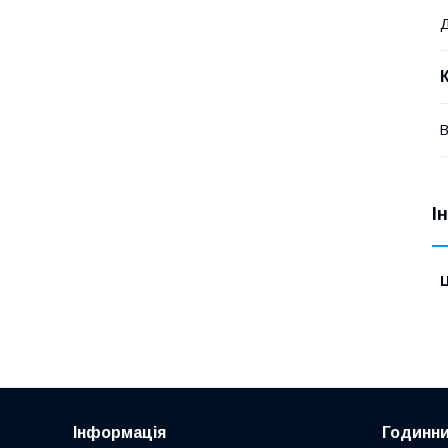
В
І
Ц
Інформація
Годинни