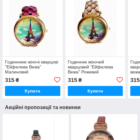
Годинники жіночі кварцові
Годинник жіночий
Годи
"Ейфелева Вежа"
кварцовий "Ейфелева
квар
Малиновий
Вежа" Рожевий
вежа
315
315
315
₴
₴
Купити
Купити
Акційні пропозиції та новинки