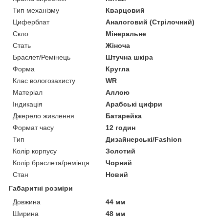
Тип механізму
Кварцовий
Циферблат
Аналоговий (Стрілочний)
Скло
Мінеральне
Стать
Жіноча
Браслет/Ремінець
Штучна шкіра
Форма
Кругла
Клас вологозахисту
WR
Матеріал
Аллою
Індикація
Арабські цифри
Джерело живлення
Батарейка
Формат часу
12 годин
Тип
Дизайнерські/Fashion
Колір корпусу
Золотий
Колір браслета/ремінця
Чорний
Стан
Новий
Габаритні розміри
Довжина
44 мм
Ширина
48 мм