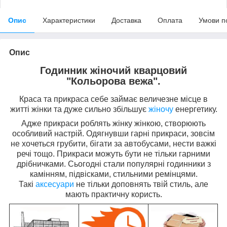
Опис
Характеристики
Доставка
Оплата
Умови п
Опис
Годинник жіночий кварцовий
"Кольорова вежа".
Краса та прикраса себе займає величезне місце в
житті жінки та дуже сильно збільшує
жіночу
енергетику.
Адже прикраси роблять жінку жінкою, створюють
особливий настрій. Одягнувши гарні прикраси, зовсім
не хочеться грубити, бігати за автобусами, нести важкі
речі тощо. Прикраси можуть бути не тільки гарними
дрібничками. Сьогодні стали популярні годинники з
камінням, підвісками, стильними ремінцями.
Такі
аксесуари
не тільки доповнять твій стиль, але
мають практичну користь.