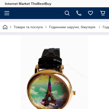
Internet Market TheBestBuy
Товари та послуги
Годинники наручні, біжутерія.
Год