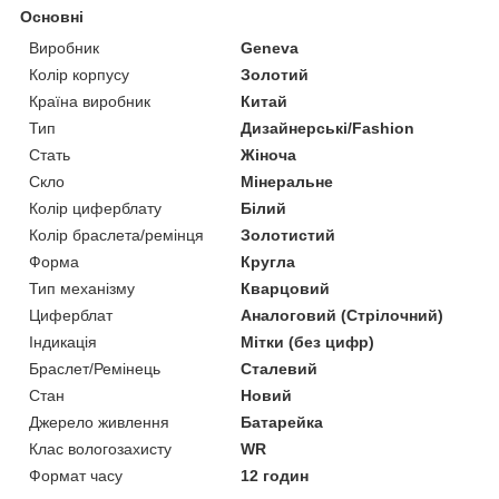
Основні
Виробник
Geneva
Колір корпусу
Золотий
Країна виробник
Китай
Тип
Дизайнерські/Fashion
Стать
Жіноча
Скло
Мінеральне
Колір циферблату
Білий
Колір браслета/ремінця
Золотистий
Форма
Кругла
Тип механізму
Кварцовий
Циферблат
Аналоговий (Стрілочний)
Індикація
Мітки (без цифр)
Браслет/Ремінець
Сталевий
Стан
Новий
Джерело живлення
Батарейка
Клас вологозахисту
WR
Формат часу
12 годин