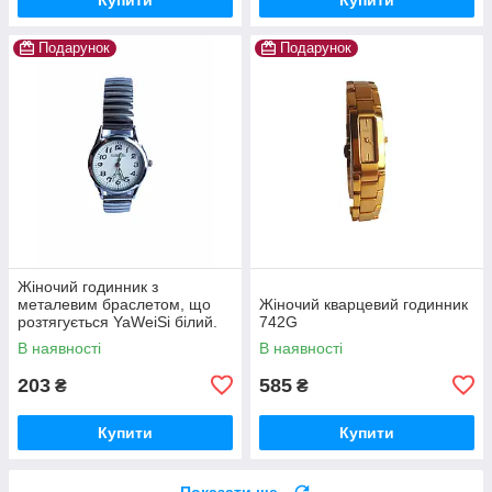
Подарунок
Подарунок
Жіночий годинник з
металевим браслетом, що
Жіночий кварцевий годинник
розтягується YaWeiSi білий.
742G
В наявності
В наявності
203
585
₴
₴
Купити
Купити
Показати ще