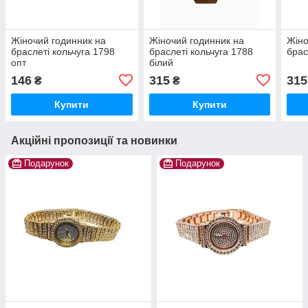
Жіночий годинник на
Жіночий годинник на
Жіно
браслеті кольчуга 1798
браслеті кольчуга 1788
брас
опт
білий
146
315
315
₴
₴
Купити
Купити
Акційні пропозиції та новинки
Подарунок
Подарунок