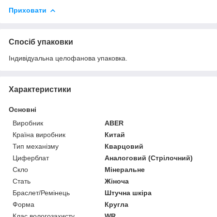
Приховати
Спосіб упаковки
Індивідуальна целофанова упаковка.
Характеристики
Основні
Виробник
ABER
Країна виробник
Китай
Тип механізму
Кварцовий
Циферблат
Аналоговий (Стрілочний)
Скло
Мінеральне
Стать
Жіноча
Браслет/Ремінець
Штучна шкіра
Форма
Кругла
Клас вологозахисту
WR