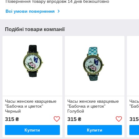
Повернення товару впродовж 14 днів безкоштовно
Всі умови повернення
Подібні товари компанії
Часы женские кварцевые
Часы женские кварцевые
Часы
"Бабочка и цветок"
"Бабочка и цветок"
"Баб
Черный
Голубой
315
315
315
₴
₴
Купити
Купити