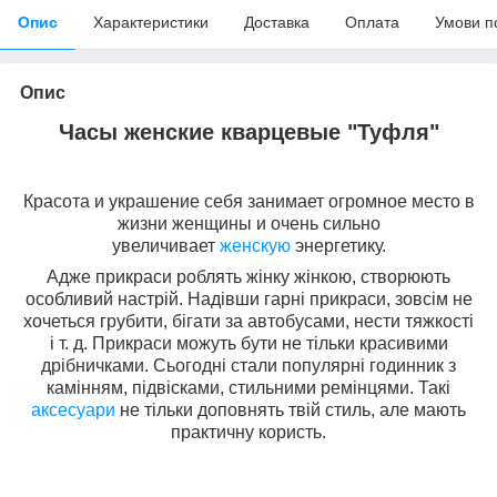
Опис
Характеристики
Доставка
Оплата
Умови п
Опис
Часы женские кварцевые "Туфля"
Красота и украшение себя занимает огромное место в
жизни женщины и очень сильно
увеличивает
женскую
энергетику.
Адже прикраси роблять жінку жінкою, створюють
особливий настрій. Надівши гарні прикраси, зовсім не
хочеться грубити, бігати за автобусами, нести тяжкості
і т. д. Прикраси можуть бути не тільки красивими
дрібничками. Сьогодні стали популярні годинник з
камінням, підвісками, стильними ремінцями. Такі
аксесуари
не тільки доповнять твій стиль, але мають
практичну користь.