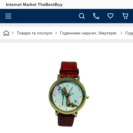
Internet Market TheBestBuy
Товари та послуги
Годинники наручні, біжутерія.
Год