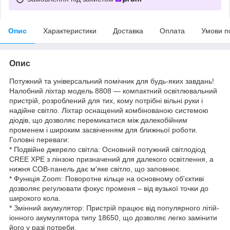
Опис
Характеристики
Доставка
Оплата
Умови п
Опис
Потужний та універсальний помічник для будь-яких завдань!
Налобний ліхтар модель 8808 — компактний освітлювальний
пристрій, розроблений для тих, кому потрібні вільні руки і
надійне світло. Ліхтар оснащений комбінованою системою
діодів, що дозволяє перемикатися між далекобійним
променем і широким засвіченням для ближньої роботи.
Головні переваги:
* Подвійне джерело світла: Основний потужний світлодіод
CREE XPE з лінзою призначений для далекого освітлення, а
нижня COB-панель дає м'яке світло, що заповнює.
* Функція Zoom: Поворотне кільце на основному об'єктиві
дозволяє регулювати фокус променя – від вузької точки до
широкого кола.
* Змінний акумулятор: Пристрій працює від популярного літій-
іонного акумулятора типу 18650, що дозволяє легко замінити
його у разі потреби.