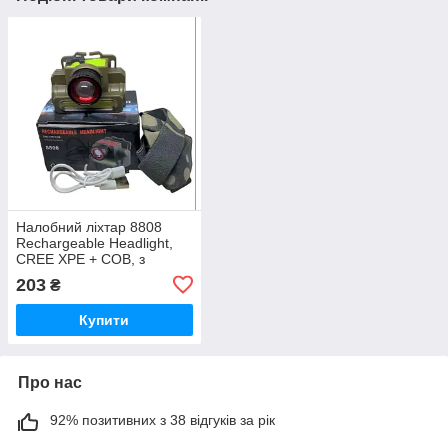
Налобний ліхтар 8808
Rechargeable Headlight,
CREE XPE + COB, з
акумулятором 18650 та
203
₴
USB-зарядкою гурт
Купити
Про нас
92% позитивних з 38 відгуків за рік