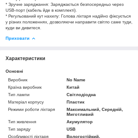
* Зручне заряджання: Заряджається безпосередньо через
USB-порт (кабель йде в комплекті).
* Регульований кут нахилу: Голова ліхтаря надійно фіксується
у різних положеннях, дозволяючи направити світло саме туди,
куди ви дивитеся.
Приховати
Характеристики
Основні
Виробник
No Name
Країна виробник
Китай
Тип лампи
Світлодіодна
Матеріал корпусу
Пластик
Режими роботи ліхтаря
Максимальний, Середній,
Миготливий
Тип живлення
Акумулятор
Тип заряду
USB
Особливості ліхтаря
Вологостійкий,