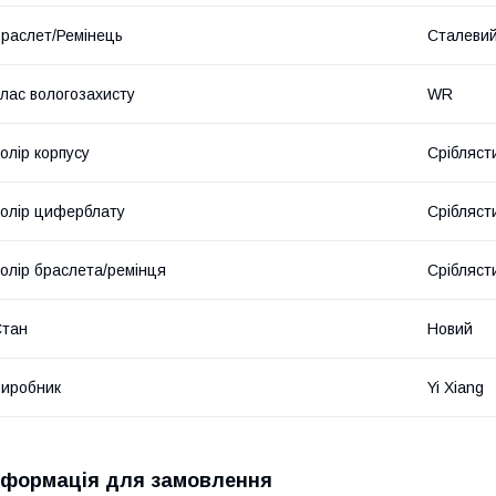
раслет/Ремінець
Сталеви
лас вологозахисту
WR
олір корпусу
Срібляст
олір циферблату
Срібляст
олір браслета/ремінця
Срібляст
Стан
Новий
иробник
Yi Xiang
нформація для замовлення