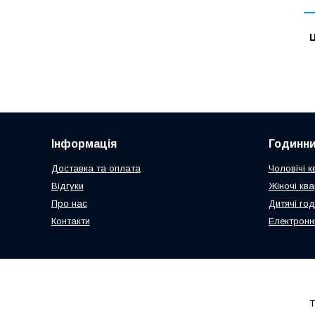
Ц
Інформація
Годинни
Доставка та оплата
Чоловічі к
Відгуки
Жіночі кв
Про нас
Дитячі го
Контакти
Електронн