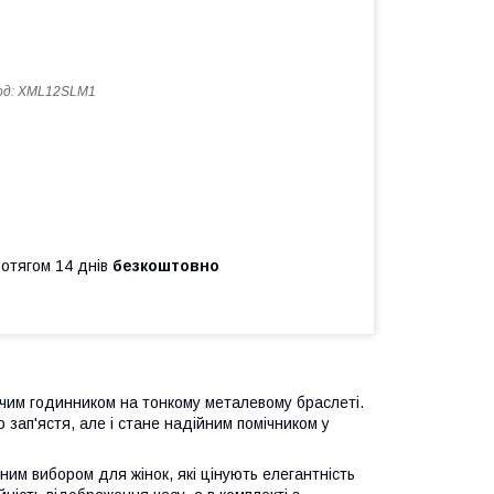
од:
XML12SLM1
ротягом 14 днів
безкоштовно
ночим годинником на тонкому металевому браслеті.
зап'ястя, але і стане надійним помічником у
ним вибором для жінок, які цінують елегантність