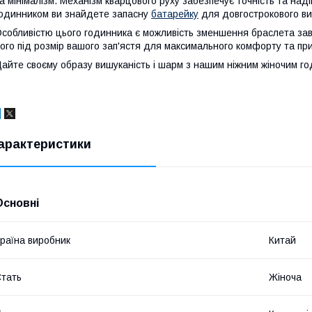
а мінімалізм. Механізм кварцового руху забезпечує точність та наді
одинником ви знайдете запасну
батарейку
для довгострокового ви
собливістю цього годинника є можливість зменшення браслета за
ого під розмір вашого зап'ястя для максимального комфорту та пр
айте своєму образу вишуканість і шарм з нашим ніжним жіночим г
арактеристики
Основні
раїна виробник
Китай
тать
Жіноча