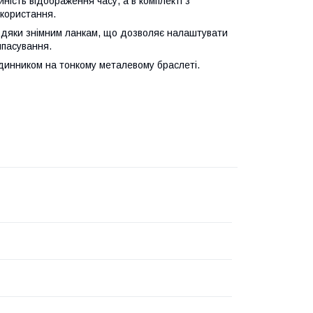
йність відображення часу, а в комплекті з
користання.
вдяки знімним ланкам, що дозволяє налаштувати
ипасування.
одинником на тонкому металевому браслеті.