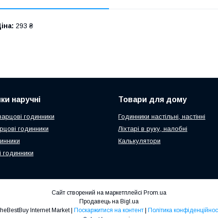
іна:
293 ₴
ки наручні
Товари для дому
варцові годинники
Годинники настільні, настінні
арцові годинники
Ліхтарі в руку, налобні
динники
Калькулятори
і годинники
Сайт створений на маркетплейсі
Prom.ua
Продавець на Bigl.ua
TheBestBuy Internet Market |
Поскаржитися на контент
|
Політика конфіденційнос