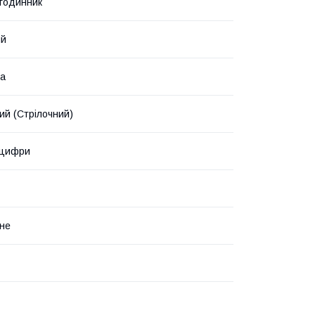
 годинник
ий
ка
ий (Стрілочний)
 цифри
не