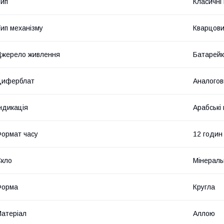
ип
Класичні
ип механізму
Кварцов
жерело живлення
Батарей
Циферблат
Аналогов
ндикація
Арабські
ормат часу
12 годин
кло
Мінераль
Форма
Кругла
атеріал
Аллою