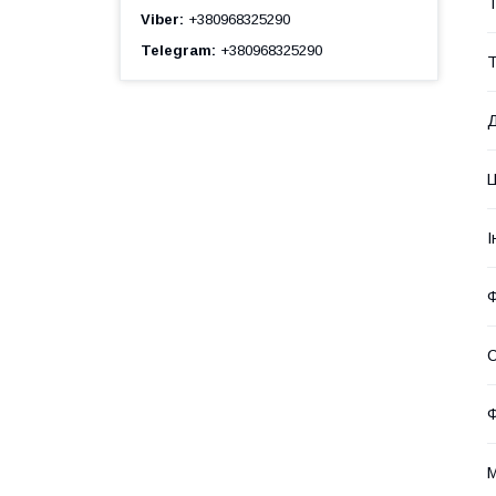
Т
Viber
+380968325290
Telegram
+380968325290
Т
Д
І
Ф
С
М