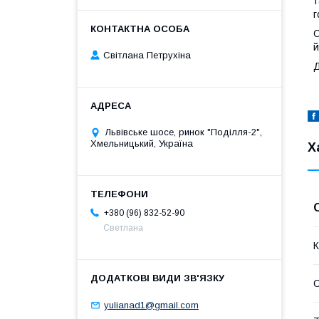
т
г
О
й
Світлана Петрухіна
Д
Львівське шосе, ринок "Поділля-2",
Хмельницький, Україна
Х
+380 (96) 832-52-90
Светлана
К
С
yulianad1@gmail.com