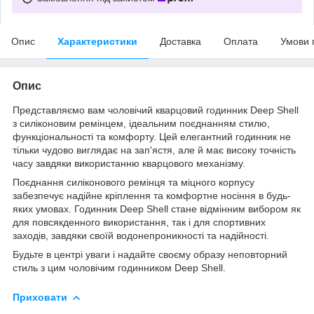
Опис
Характеристики
Доставка
Оплата
Умови 
Опис
Представляємо вам чоловічий кварцовий годинник Deep Shell
з силіконовим ремінцем, ідеальним поєднанням стилю,
функціональності та комфорту. Цей елегантний годинник не
тільки чудово виглядає на зап'ястя, але й має високу точність
часу завдяки використанню кварцового механізму.
Поєднання силіконового ремінця та міцного корпусу
забезпечує надійне кріплення та комфортне носіння в будь-
яких умовах. Годинник Deep Shell стане відмінним вибором як
для повсякденного використання, так і для спортивних
заходів, завдяки своїй водонепроникності та надійності.
Будьте в центрі уваги і надайте своєму образу неповторний
стиль з цим чоловічим годинником Deep Shell.
Приховати