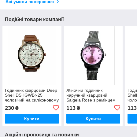
Всі умови повернення
Подібні товари компанії
Годинник кварцовий Deep
Жіночий годинник
Годи
Shell DSHGWBr-25
наручний кварцовий
She
чоловічий на силіконовому
Saigela Rose з ремінцем
чоло
ремінці
міланське плетиво (30 мм)
ремі
230
113
113
₴
₴
гурт
Купити
Купити
Акційні пропозиції та новинки