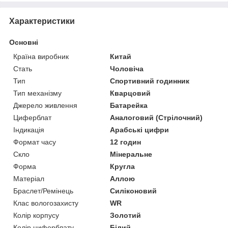
Характеристики
Основні
Країна виробник
Китай
Стать
Чоловіча
Тип
Спортивний годинник
Тип механізму
Кварцовий
Джерело живлення
Батарейка
Циферблат
Аналоговий (Стрілочний)
Індикація
Арабські цифри
Формат часу
12 годин
Скло
Мінеральне
Форма
Кругла
Матеріал
Аллою
Браслет/Ремінець
Силіконовий
Клас вологозахисту
WR
Колір корпусу
Золотий
Колір циферблату
Білий