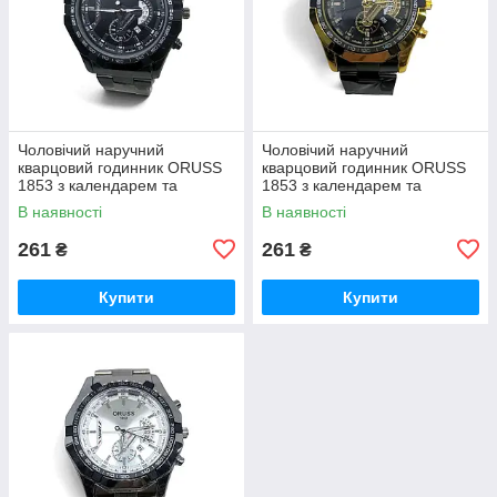
Чоловічий наручний
Чоловічий наручний
кварцовий годинник ORUSS
кварцовий годинник ORUSS
1853 з календарем та
1853 з календарем та
металевим браслетом
металевим браслетом
В наявності
В наявності
MD26BB гурт
MD26BG гурт
261
261
₴
₴
Купити
Купити