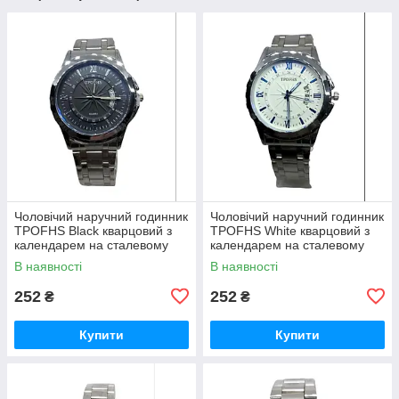
Чоловічий наручний годинник
Чоловічий наручний годинник
TPOFHS Black кварцовий з
TPOFHS White кварцовий з
календарем на сталевому
календарем на сталевому
браслеті гурт
браслеті гурт
В наявності
В наявності
252
252
₴
₴
Купити
Купити