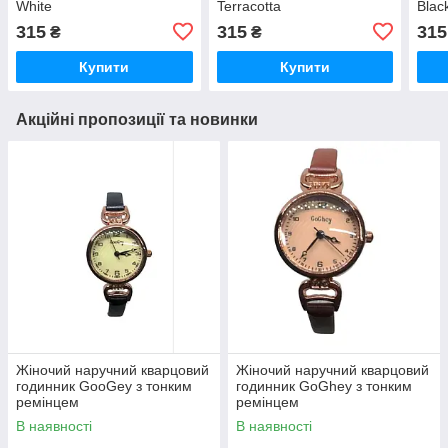
White
Terracotta
Blac
315
315
315
₴
₴
Купити
Купити
Акційні пропозиції та новинки
Жіночий наручний кварцовий
Жіночий наручний кварцовий
годинник GooGey з тонким
годинник GoGhey з тонким
ремінцем
ремінцем
В наявності
В наявності