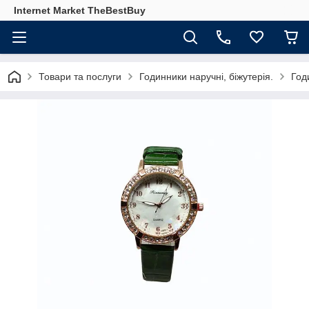
Internet Market TheBestBuy
Товари та послуги
Годинники наручні, біжутерія.
Год