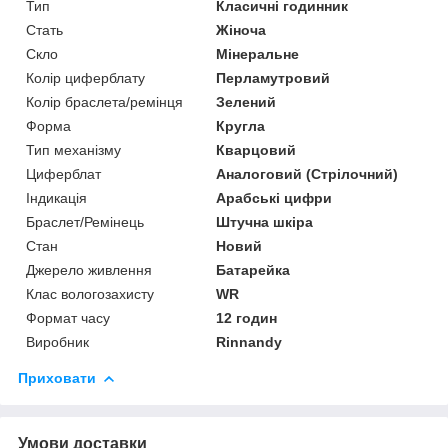
Тип
Класичні годинник
Стать
Жіноча
Скло
Мінеральне
Колір циферблату
Перламутровий
Колір браслета/ремінця
Зелений
Форма
Кругла
Тип механізму
Кварцовий
Циферблат
Аналоговий (Стрілочний)
Індикація
Арабські цифри
Браслет/Ремінець
Штучна шкіра
Стан
Новий
Джерело живлення
Батарейка
Клас вологозахисту
WR
Формат часу
12 годин
Виробник
Rinnandy
Приховати
Умови доставки