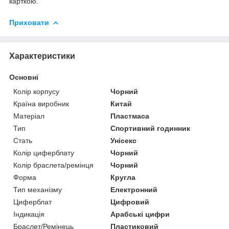
карткою.
Приховати
Характеристики
Основні
Колір корпусу
Чорний
Країна виробник
Китай
Матеріал
Пластмаса
Тип
Спортивний годинник
Стать
Унісекс
Колір циферблату
Чорний
Колір браслета/ремінця
Чорний
Форма
Кругла
Тип механізму
Електронний
Циферблат
Цифровий
Індикація
Арабські цифри
Браслет/Ремінець
Пластиковий