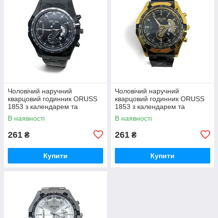
Чоловічий наручний
Чоловічий наручний
кварцовий годинник ORUSS
кварцовий годинник ORUSS
1853 з календарем та
1853 з календарем та
металевим браслетом
металевим браслетом
В наявності
В наявності
MD26BB гурт
MD26BG гурт
261
261
₴
₴
Купити
Купити