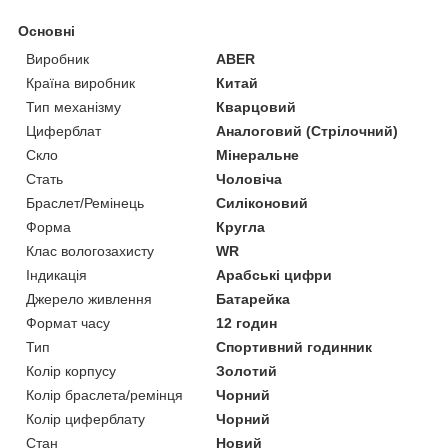
Основні
Виробник
ABER
Країна виробник
Китай
Тип механізму
Кварцовий
Циферблат
Аналоговий (Стрілочний)
Скло
Мінеральне
Стать
Чоловіча
Браслет/Ремінець
Силіконовий
Форма
Кругла
Клас вологозахисту
WR
Індикація
Арабські цифри
Джерело живлення
Батарейка
Формат часу
12 годин
Тип
Спортивний годинник
Колір корпусу
Золотий
Колір браслета/ремінця
Чорний
Колір циферблату
Чорний
Стан
Новий