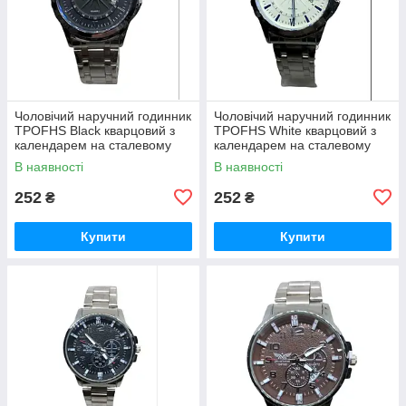
Чоловічий наручний годинник
Чоловічий наручний годинник
TPOFHS Black кварцовий з
TPOFHS White кварцовий з
календарем на сталевому
календарем на сталевому
браслеті гурт
браслеті гурт
В наявності
В наявності
252
252
₴
₴
Купити
Купити