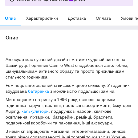
Опис
Характеристики
Доставка
Оплата
Умови п
Опис
Аксесуар має сучасний дизайн і матиме чудовий вигляд на
Вашій руці. Годинник Camilo West сподобається автолюбим,
шанувальникам активного образу та просто прихильникам
стильного годинника.
Ремінець виготовлений із високоміцного силікону. У годинник
вбудована
батарейка
з можливістю подальшої заміни.
Ми працюємо на ринку з 1996 року, основні напрямки
годинника наручні, настінні, настільні в асортименті, біжутерія
Xuping,
калькулятори
, подарункові набори, святкове
освітлення, ліхтарики, батарейки, ремінці, браслети,
подарункові коробочки та паковання, інші аксесуари.
З нами співпрацюють магазини, інтернет-магазини, ринкові
точки різної спрямованості, інші торгові точки з усієї України.