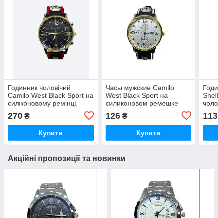
Годинник чоловічий
Часы мужские Camilo
Годи
Camilo West Black Sport на
West Black Sport на
She
силіконовому ремінці.
силиконовом ремешке
чоло
Червоний
IFKFB028W. гурт
ремі
270
126
113
₴
₴
Купити
Купити
Акційні пропозиції та новинки