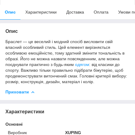
Опис
Характеристики
Доставка
Оплата
Умови п
Опис
Браслет — це веселий і модний спосіб висловити свій
власний особливий стиль. Цей елемент вирізняється
особливою емоційністю, тому здатний змінити тональність в
образі. Його не можна назвати повсякденним, але можна
поєднувати практично з будь-яким
одягом
: від класики до
спорту. Важливо тільки правильно підібрати біжутерію, щоб
продемонструвати витончений смак. Головні критерії вибору:
розмір, конструкція, дизайн, матеріал і колір.
Приховати
Характеристики
Основні
Виробник
XUPING