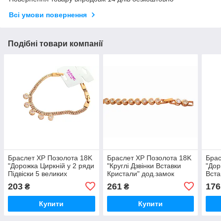
Всі умови повернення
Подібні товари компанії
Браслет XP Позолота 18K
Браслет XP Позолота 18K
Брас
"Дорожка Циркній у 2 ряди
"Круглі Дзвінки Вставки
"Дор
Підвіски 5 великих
Кристали" дод.замок
Вста
Кам'яних" розмір 19 см х 4
розмір 21 см х 5 мм опт
розм
203
261
176
₴
₴
мм опт
Купити
Купити