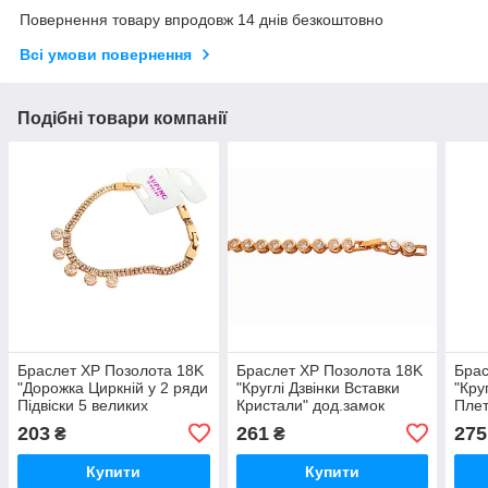
Повернення товару впродовж 14 днів безкоштовно
Всі умови повернення
Подібні товари компанії
Браслет XP Позолота 18K
Браслет XP Позолота 18K
Брас
"Дорожка Циркній у 2 ряди
"Круглі Дзвінки Вставки
"Кру
Підвіски 5 великих
Кристали" дод.замок
Плет
Кам'яних" розмір 19 см х 4
розмір 21 см х 5 мм опт
1,1 
203
261
275
₴
₴
мм опт
Купити
Купити