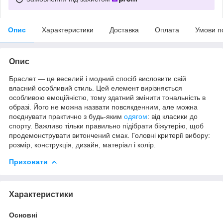
Опис
Характеристики
Доставка
Оплата
Умови п
Опис
Браслет — це веселий і модний спосіб висловити свій
власний особливий стиль. Цей елемент вирізняється
особливою емоційністю, тому здатний змінити тональність в
образі. Його не можна назвати повсякденним, але можна
поєднувати практично з будь-яким
одягом
: від класики до
спорту. Важливо тільки правильно підібрати біжутерію, щоб
продемонструвати витончений смак. Головні критерії вибору:
розмір, конструкція, дизайн, матеріал і колір.
Приховати
Характеристики
Основні