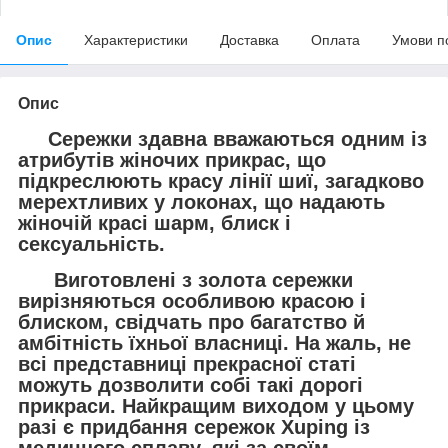
Опис
Характеристики
Доставка
Оплата
Умови п
Опис
Сережки здавна вважаються одним із
атрибутів жіночих прикрас, що
підкреслюють красу лінії шиї, загадково
мерехтливих у локонах, що надають
жіночій красі шарм, блиск і
сексуальність.
Виготовлені з золота сережки
вирізняються особливою красою і
блиском, свідчать про багатство й
амбітність їхньої власниці. На жаль, не
всі представниці прекрасної статі
можуть дозволити собі такі дорогі
прикраси. Найкращим виходом у цьому
разі є придбання сережок Xuping із