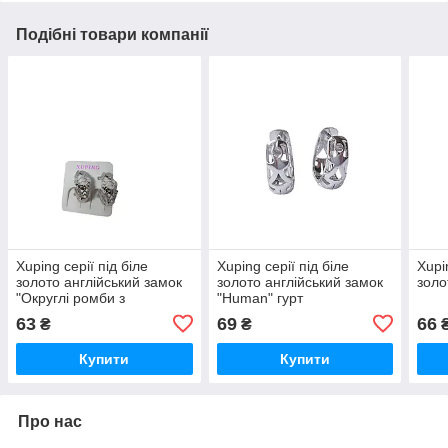
Подібні товари компанії
Xuping серії під біле
Xuping серії під біле
Xupi
золото англійський замок
золото англійський замок
золо
"Округлі ромби з
"Human" гурт
камінням"опт
63
69
66
₴
₴
Купити
Купити
Про нас