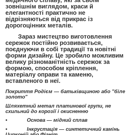
медичного сплаву, які за своїм
зовнішнім виглядом, краси й
елегантності практично не
відрізняються від прикрас із
дорогоцінних металів.
Зараз мистецтво виготовлення
сережок постійно розвивається,
поєднуючи в собі традиції та новітні
форми дизайну. Це зробило можливим
велику різноманітність сережок за
формою, способом кріплення,
матеріалу оправи та каменю,
вставленого в неї.
Покриття Родієм — батьківщиною або "біле
золото"
Шляхетний метал платинової групи, не
схильний до корозії і окисненню
• Основа — мідний сплав
• Інкрустація — синтетичний камінь
Цирконій або Фіаніт