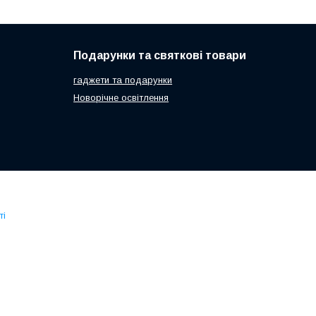
Подарунки та святкові товари
гаджети та подарунки
Новорічне освітлення
ті