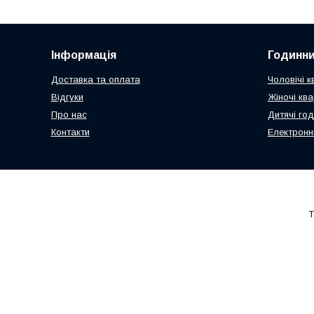
Інформація
Годинни
Доставка та оплата
Чоловічі к
Відгуки
Жіночі кв
Про нас
Дитячі го
Контакти
Електронн