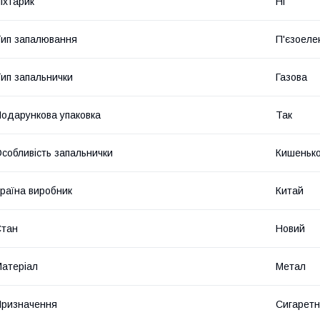
іхтарик
Ні
ип запалювання
П'єзоеле
ип запальнички
Газова
одарункова упаковка
Так
собливість запальнички
Кишеньк
раїна виробник
Китай
Стан
Новий
атеріал
Метал
ризначення
Сигарет