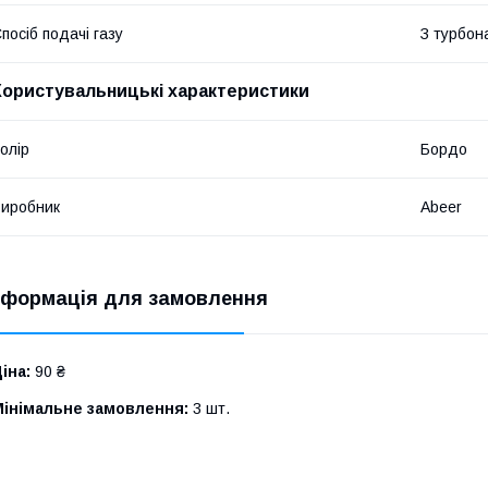
посіб подачі газу
З турбо
Користувальницькі характеристики
олір
Бордо
иробник
Abeer
нформація для замовлення
іна:
90 ₴
Мінімальне замовлення:
3 шт.