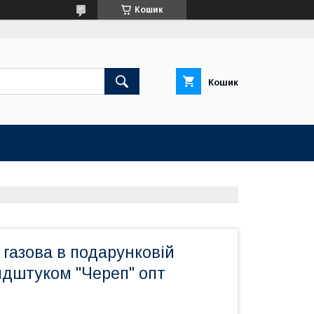
Кошик
Кошик
газова в подарунковій
ндштуком "Череп" опт