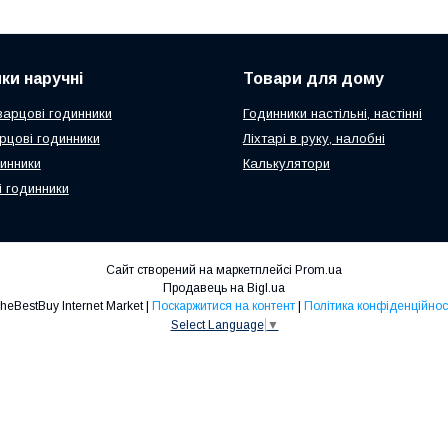
ки наручні
Товари для дому
варцові годинники
Годинники настільні, настінні
арцові годинники
Ліхтарі в руку, налобні
динники
Калькулятори
і годинники
Сайт створений на маркетплейсі
Prom.ua
Продавець на Bigl.ua
TheBestBuy Internet Market |
Поскаржитися на контент
|
Політика конфіденційнос
Select Language
▼