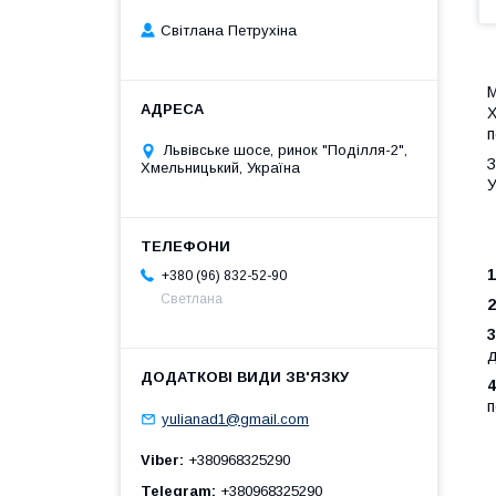
Світлана Петрухіна
М
X
п
Львівське шосе, ринок "Поділля-2",
З
Хмельницький, Україна
У
1
+380 (96) 832-52-90
Светлана
2
3
д
4
п
yulianad1@gmail.com
Viber
+380968325290
Telegram
+380968325290