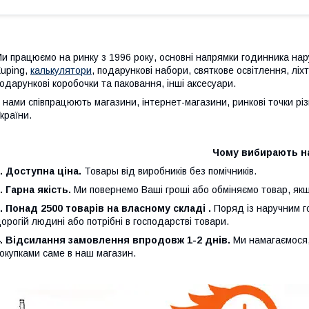
и працюємо на ринку з 1996 року, основні напрямки годинника наручн
uping,
калькулятори
, подарункові набори, святкове освітлення, лі
одарункові коробочки та паковання, інші аксесуари.
 нами співпрацюють магазини, інтернет-магазини, ринкові точки різно
країни.
Чому вибирають на
.
Доступна ціна.
Товары від виробників без помічників.
.
Гарна якість.
Ми повернемо Ваші гроші або обміняємо товар, якщо
.
Понад 2500 товарів на власному складі .
Поряд із наручним г
орогій людині або потрібні в господарстві товари.
.
Відсилання замовлення впродовж 1-2 днів.
Ми намагаємося,
окупками саме в наш магазин.