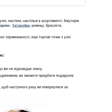
і, настінні, настільні в асортименті, біжутерія
хтарики,
батарейки
, ремінці, браслети,
ї спрямованості, інші торгові точки з усієї
с:
 він не відповідає опису.
одинником, ви зможете придбати подарунок
 щоб наступного разу ви повернулися за