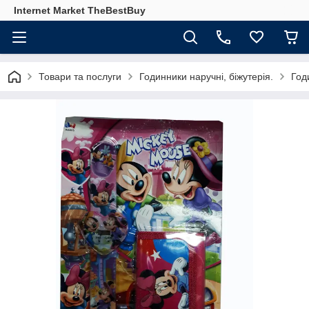
Internet Market TheBestBuy
Товари та послуги
Годинники наручні, біжутерія.
Год