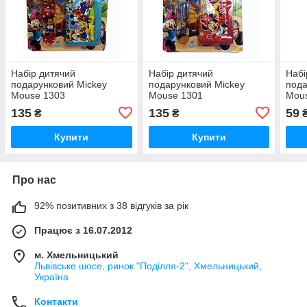
Набір дитячий
Набір дитячий
Набі
подарунковий Mickey
подарунковий Mickey
пода
Mouse 1303
Mouse 1301
Mous
135
135
59
₴
₴
Купити
Купити
Про нас
92% позитивних з 38 відгуків за рік
Працює з 16.07.2012
м. Хмельницький
Львівське шосе, ринок "Поділля-2", Хмельницький,
Україна
Контакти