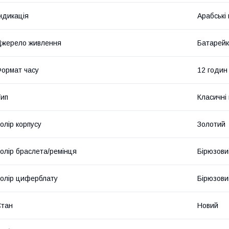
ндикація
Арабські
жерело живлення
Батарей
ормат часу
12 годин
ип
Класичні
олір корпусу
Золотий
олір браслета/ремінця
Бірюзови
олір циферблату
Бірюзови
Стан
Новий