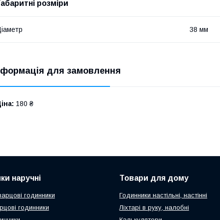
Габаритні розміри
іаметр
38 мм
нформація для замовлення
іна:
180 ₴
ки наручні
Товари для дому
варцові годинники
Годинники настільні, настінні
арцові годинники
Ліхтарі в руку, налобні
динники
Калькулятори