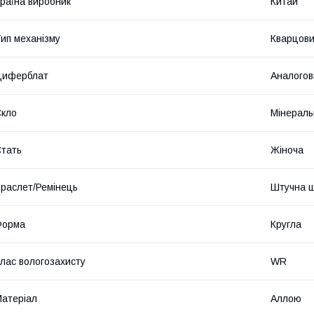
раїна виробник
Китай
ип механізму
Кварцов
Циферблат
Аналогов
кло
Мінераль
тать
Жіноча
раслет/Ремінець
Штучна ш
Форма
Кругла
лас вологозахисту
WR
атеріал
Аллою