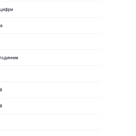
 цифри
ка
 годинник
й
й