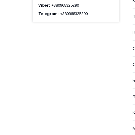
К
Viber
+380968325290
Telegram
+380968325290
Т
С
С
Б
К
М