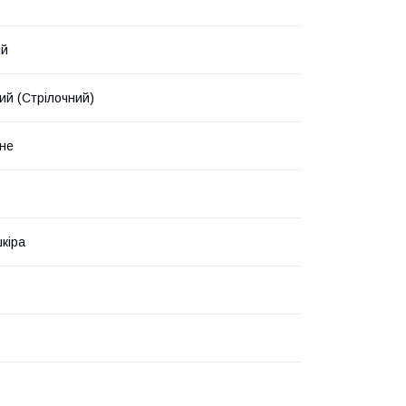
ий
ий (Стрілочний)
не
кіра