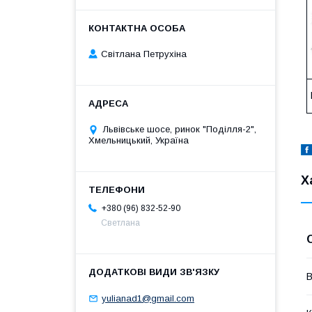
Світлана Петрухіна
Львівське шосе, ринок "Поділля-2",
Хмельницький, Україна
Х
+380 (96) 832-52-90
Светлана
В
yulianad1@gmail.com