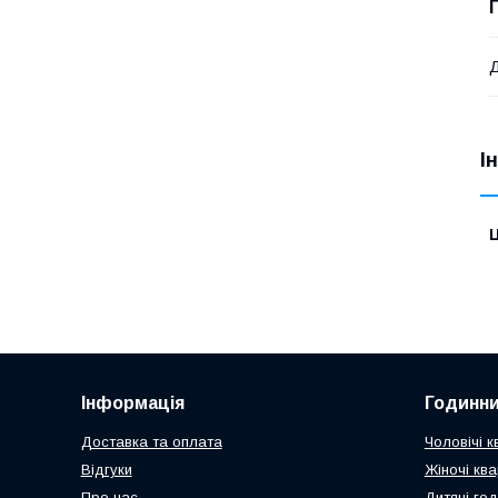
Д
І
Ц
Інформація
Годинни
Доставка та оплата
Чоловічі к
Відгуки
Жіночі кв
Про нас
Дитячі го