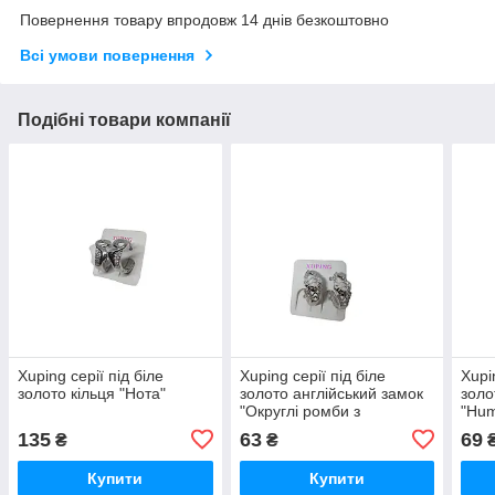
Повернення товару впродовж 14 днів безкоштовно
Всі умови повернення
Подібні товари компанії
Xuping серії під біле
Xuping серії під біле
Xupi
золото кільця "Нота"
золото англійський замок
золо
"Округлі ромби з
"Hum
камінням"опт
135
63
69
₴
₴
Купити
Купити