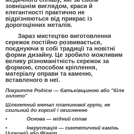
зовнішнім виглядом, краси й
елегантності практично не
відрізняються від прикрас із
дорогоцінних металів.
Зараз мистецтво виготовлення
сережок постійно розвивається,
поєднуючи в собі традиції та новітні
форми дизайну. Це зробило можливим
велику різноманітність сережок за
формою, способом кріплення,
матеріалу оправи та каменю,
вставленого в неї.
Покриття Родієм — батьківщиною або "біле
золото"
Шляхетний метал платинової групи, не
схильний до корозії і окисненню
• Основа — мідний сплав
• Інкрустація — синтетичний камінь
Цирконій або Фіаніт