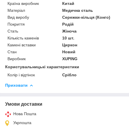
Країна виробник
Китай
Матеріал
Медична сталь
Вид виробу
Сережки-кільця (Конго)
Покриття
Родій
Стать
Жіноча
Кількість каменів
10 шт.
Камені вставки
Циркон
Стан
Новий
Виробник
XUPING
Користувальницькі характеристики
Колір і відтінок
Срібло
Приховати
Умови доставки
Нова Пошта
Укрпошта