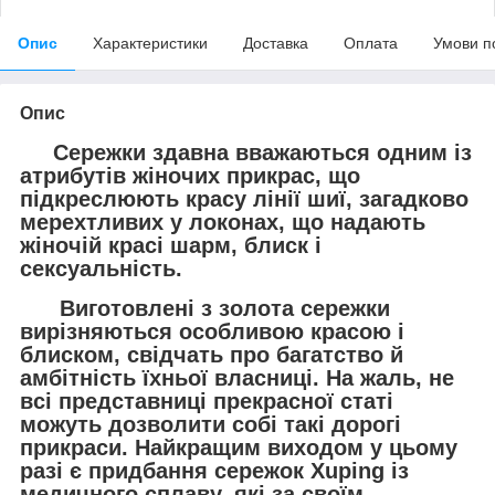
Опис
Характеристики
Доставка
Оплата
Умови п
Опис
Сережки здавна вважаються одним із
атрибутів жіночих прикрас, що
підкреслюють красу лінії шиї, загадково
мерехтливих у локонах, що надають
жіночій красі шарм, блиск і
сексуальність.
Виготовлені з золота сережки
вирізняються особливою красою і
блиском, свідчать про багатство й
амбітність їхньої власниці. На жаль, не
всі представниці прекрасної статі
можуть дозволити собі такі дорогі
прикраси. Найкращим виходом у цьому
разі є придбання сережок Xuping із
медичного сплаву, які за своїм