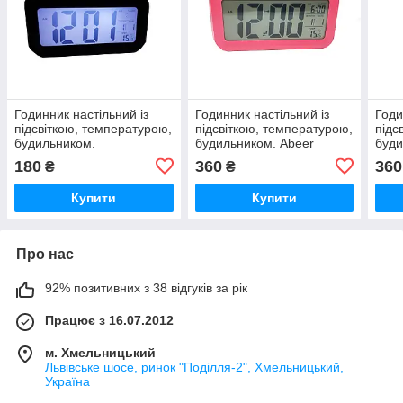
Годинник настільний із
Годинник настільний із
Годи
підсвіткою, температурою,
підсвіткою, температурою,
підс
будильником.
будильником. Abeer
буди
Рожевий
180
360
360
₴
₴
Купити
Купити
Про нас
92% позитивних з 38 відгуків за рік
Працює з 16.07.2012
м. Хмельницький
Львівське шосе, ринок "Поділля-2", Хмельницький,
Україна