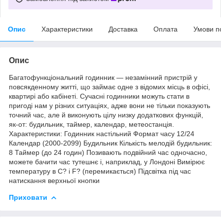
Опис
Характеристики
Доставка
Оплата
Умови п
Опис
Багатофункціональний годинник — незамінний пристрій у
повсякденному житті, що займає одне з відомих місць в офісі,
квартирі або кабінеті. Сучасні годинники можуть стати в
пригоді нам у різних ситуаціях, адже вони не тільки показують
точний час, але й виконують цілу низку додаткових функцій,
як-от: будильник, таймер, календар, метеостанція.
Характеристики: Годинник настільний Формат часу 12/24
Календар (2000-2099) Будильник Кількість мелодій будильник:
8 Таймер (до 24 годин) Позивають подвійний час одночасно,
можете бачити час тутешнє і, наприклад, у Лондоні Вимірює
температуру в C? і F? (перемикається) Підсвітка під час
натискання верхньої кнопки
Приховати