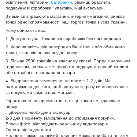
освітлення, ліхтарики,
батарейки
, ремінці, браслети,
подарункові коробочки і упаковку, інші аксесуари.
З нами співпрацюють магазини, інтернет-магазини, ринкові
точки різної спрямованості, інші торгові точки з усієї України.
Чому обирають нас:
1. Доступна ціна. Товари від виробників без посередників.
2. Хороша якість. Ми повернемо Ваші гроші або обміняємо
товар, якщо він не відповідає опису.
3. Більше 2500 товарів на власному складі. Поряд з наручним
годинником, ви зможете придбати подарунок дорогій людині
або потрібні в господарстві товари.
4. Відправлення замовлення на протязі 1-2 днів. Ми
намагаємося для того, щоб наступного разу ви повернулися
за покупками саме в наш магазин.
Гарантовано повернемо гроші, якщо товар не відповідає
опису.
Підберемо необхідний аксесуар.
2-3 дня з моменту замовлення до отримання покупки.
Власні фото, відповідають реальному виду товарів.
Оплата після доставки.
Недорогі і якісні чоловічий годинник можна придбати тільки у