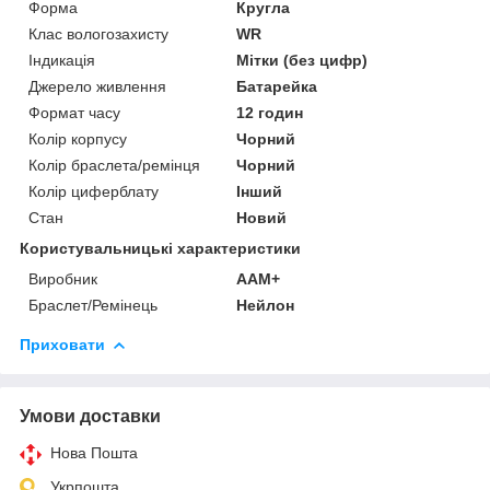
Форма
Кругла
Клас вологозахисту
WR
Індикація
Мітки (без цифр)
Джерело живлення
Батарейка
Формат часу
12 годин
Колір корпусу
Чорний
Колір браслета/ремінця
Чорний
Колір циферблату
Інший
Стан
Новий
Користувальницькі характеристики
Виробник
AAM+
Браслет/Ремінець
Нейлон
Приховати
Умови доставки
Нова Пошта
Укрпошта