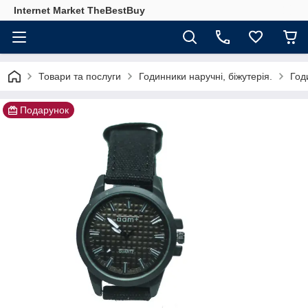
Internet Market TheBestBuy
Товари та послуги
Годинники наручні, біжутерія.
Год
Подарунок