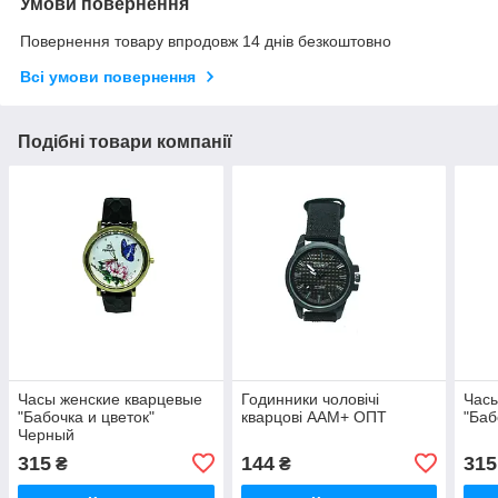
Умови повернення
Повернення товару впродовж 14 днів безкоштовно
Всі умови повернення
Подібні товари компанії
Часы женские кварцевые
Годинники чоловічі
Часы
"Бабочка и цветок"
кварцові AAM+ ОПТ
"Баб
Черный
315
144
315
₴
₴