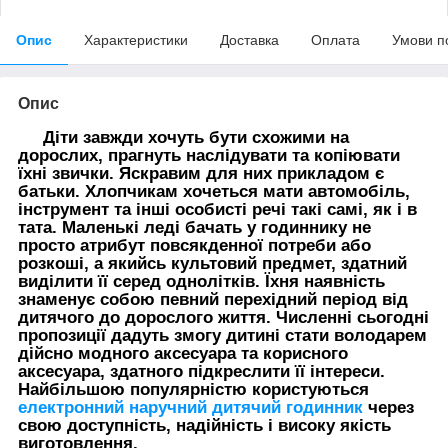
Опис
Характеристики
Доставка
Оплата
Умови п
Опис
Діти завжди хочуть бути схожими на
дорослих, прагнуть наслідувати та копіювати
їхні звички. Яскравим для них прикладом є
батьки. Хлопчикам хочеться мати автомобіль,
інструмент та інші особисті речі такі самі, як і в
тата. Маленькі леді бачать у годиннику не
просто атрибут повсякденної потреби або
розкоші, а якийсь культовий предмет, здатний
виділити її серед однолітків. Їхня наявність
знаменує собою певний перехідний період від
дитячого до дорослого життя. Численні сьогодні
пропозиції дадуть змогу дитині стати володарем
дійсно модного аксесуара та корисного
аксесуара, здатного підкреслити її інтереси.
Найбільшою популярністю користуються
електронний наручний дитячий годинник
через
свою доступність, надійність і високу якість
виготовлення.