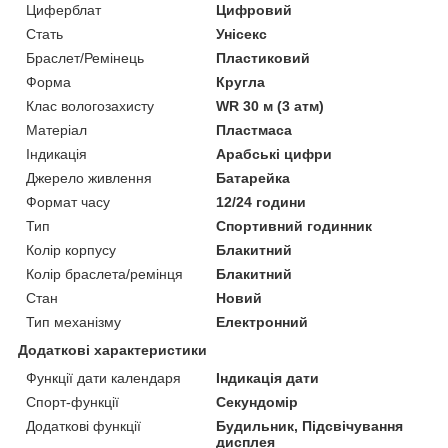
Циферблат
Цифровий
Стать
Унісекс
Браслет/Ремінець
Пластиковий
Форма
Кругла
Клас вологозахисту
WR 30 м (3 атм)
Матеріал
Пластмаса
Індикація
Арабські цифри
Джерело живлення
Батарейка
Формат часу
12/24 години
Тип
Спортивний годинник
Колір корпусу
Блакитний
Колір браслета/ремінця
Блакитний
Стан
Новий
Тип механізму
Електронний
Додаткові характеристики
Функції дати календаря
Індикація дати
Спорт-функції
Секундомір
Додаткові функції
Будильник, Підсвічування
дисплея