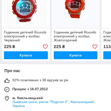
Годинник дитячий Rounds
Годинник дитячий Rounds
Годи
електронний у колбах.
електронний у колбах.
елек
Червоний
Жовтогарячий
Жовт
225
225
113
₴
₴
Купити
Купити
Про нас
92% позитивних з 38 відгуків за рік
Працює з 16.07.2012
м. Хмельницький
Львівське шосе, ринок "Поділля-2", Хмельницький,
Україна