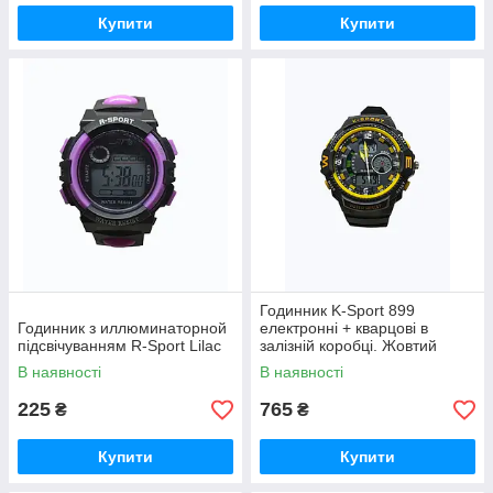
Купити
Купити
Годинник K-Sport 899
Годинник з иллюминаторной
електронні + кварцові в
підсвічуванням R-Sport Lilac
залізній коробці. Жовтий
В наявності
В наявності
225
765
₴
₴
Купити
Купити