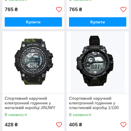
765
765
₴
₴
Купити
Купити
Спортивний наручний
Спортивний наручний
електронний годинник у
електронний годинник у
металевій коробці JINJWY
пластиковій коробці 1/100
зелений
second чорний
В наявності
В наявності
428
405
₴
₴