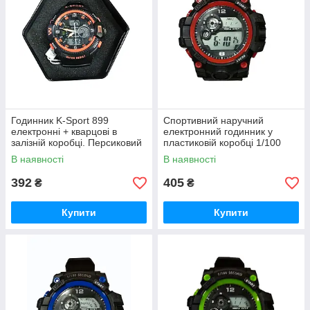
Годинник K-Sport 899
Спортивний наручний
електронні + кварцові в
електронний годинник у
залізній коробці. Персиковий
пластиковій коробці 1/100
гурт
second червоний
В наявності
В наявності
392
405
₴
₴
Купити
Купити