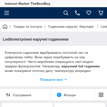
Internet Market TheBestBuy
Товари та послуги
Годинники наручні, біжутерія.
Led
Led/електронні наручні годинники
Електронні годинники відображають поточний час на
цифровому табло. Вони зараз перебувають на піку
популярності. Часто виробники покращують свої моделі
завдяки функціоналом. Наприклад,
наручний led годинник
може показувати поточну дату, температуру всередині
приміщення чи ззовні, індикацію рівня радіаційного фону,
Показати все
датчиків вологості або тиску.
Барвистий аксесуар зібраний з діодів, тому виглядає
Сортування
0
Фільтри
незвично. Зовнішня привабливість – не єдина їх перевага.
Уваги заслуговує ще й вражаюча функціональність.
Приємним бонусом стає і лояльна ціна такого аксесуара. Це