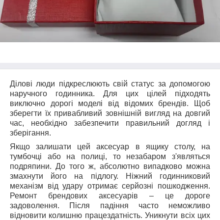
Ділові люди підкреслюють свій статус за допомогою
наручного годинника. Для цих цілей підходять
виключно дорогі моделі від відомих брендів. Щоб
зберегти їх привабливий зовнішній вигляд на довгий
час, необхідно забезпечити правильний догляд і
зберігання.
Якщо залишати цей аксесуар в ящику столу, на
тумбочці або на полиці, то незабаром з'являться
подряпини. До того ж, абсолютно випадково можна
змахнути його на підлогу. Ніжний годинниковий
механізм від удару отримає серйозні пошкодження.
Ремонт брендових аксесуарів – це дороге
задоволення. Після падіння часто неможливо
відновити колишню працездатність. Уникнути всіх цих