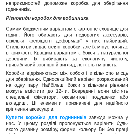
неприємностей допоможе коробка для зберігання
годинників.
Різновиди коробок для годинника
Самим бюджетним варіантом є картонне сховище для
годин. Його обирають для недорогих аксесуарів,
оскільки коефіцієнт деформації у них найвищий.
Стильно виглядає скляні коробки, але їх мінус полягає
в крихкості. Кращим варіантом є бокси з натуральної
деревини. Їх вибирають за екологічну чистоту,
привабливий зовнішній вигляд, легкість і міцність.
Коробки відрізняються між собою і з кількістю місць
для зберігання. Односекційний варіант розрахований
на одну пару. Найбільші бокси з кількома рівнями
можуть вмістити до 12-ти. Всередині вони містять
спеціальні фіксатори, оксамитові подушечки або
вкладиші. Ці елементи призначені для надійного
кріплення аксесуарів.
Купити коробки для годинників
завжди можна у
нас. У цьому розділі пропонуються варіанти будь-
якого дизайну, розміру, форми, кольору. Ви без праці