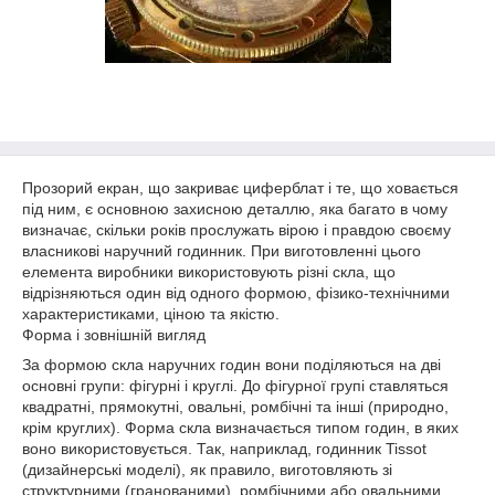
Прозорий екран, що закриває циферблат і те, що ховається
під ним, є основною захисною деталлю, яка багато в чому
визначає, скільки років прослужать вірою і правдою своєму
власникові наручний годинник. При виготовленні цього
елемента виробники використовують різні скла, що
відрізняються один від одного формою, фізико-технічними
характеристиками, ціною та якістю.
Форма і зовнішній вигляд
За формою скла наручних годин вони поділяються на дві
основні групи: фігурні і круглі. До фігурної групі ставляться
квадратні, прямокутні, овальні, ромбічні та інші (природно,
крім круглих). Форма скла визначається типом годин, в яких
воно використовується. Так, наприклад, годинник Tissot
(дизайнерські моделі), як правило, виготовляють зі
структурними (гранованими), ромбічними або овальними