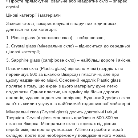
• Просте прямокутне, овальне або квадратне скло – shaped
crуstal.
Цінові категорії і матеріали
Захисні стела, використовувані в наручних годинниках,
діляться на три категорії:
1. Plastic glass (пластикове скло) – найдешевше;
2. Crystal glass (мінеральне скло) – відноситься до середньої
цінової категорії;
3. Sapphire glass (сапфірове скло) – найбільш дороге і якісне.
Пластикові скла (Plastic glass) відносно м'які (твердість не
перевищує 500 за шкалою Вікерса) і пластичні, але при
цьому надзвичайно міцні. Основний недолік Plastic glass
полягає в тому, що екран з цього матеріалу дуже легко
подряпати. Однак пластик, на відміну від більш дорогих
аналогів, чудово подається поліровці. Будь-який дефект скла
за п'ять хвилин усунуть в найближчій годинникової майстерні.
Мінеральні скла (Crystal glass) досить довговічні і міцні.
Твердість Crystal glass становить приблизно 500-800 за
шкалою Вікерса. Мінеральне скло в годинах від різних
виробників, які пропонує магазин Alltime.ru розбити вкрай
складно, проте при необережному поводженні його можна