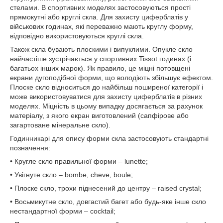
стелами. В спортивних моделях застосовуються прості
прямокутні або круглі скла. Для захисту циферблатів у
військових годинах, які переважно мають круглу форму,
відповідно використовуються круглі скла.
Також скла бувають плоскими і випуклими. Опукле скло
найчастіше зустрічається у спортивних Tissot годинах (і
багатьох інших марок). Як правило, це міцні потовщені
екрани дугоподібної форми, що володіють збільшує ефектом.
Плоске скло відноситься до найбільш поширеної категорії і
може використовуватися для захисту циферблатів в різних
моделях. Міцність в цьому випадку досягається за рахунок
матеріалу, з якого екран виготовлений (сапфірове або
загартоване мінеральне скло).
Годинникарі для опису форми скла застосовують стандартні
позначення:
• Кругле скло правильної форми – lunette;
• Увігнуте скло – bоmbe, cheve, bоule;
• Плоске скло, трохи піднесений до центру – raised crуstal;
• Восьмикутне скло, довгастий багет або будь-яке інше скло
нестандартної форми – cоcktail;