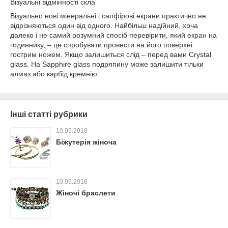
Візуальні відмінності скла
Візуально нові мінеральні і сапфірові екрани практично не
відрізняються один від одного. Найбільш надійний, хоча
далеко і не самий розумний спосіб перевірити, який екран на
годиннику, – це спробувати провести на його поверхні
гострим ножем. Якщо залишиться слід – перед вами Crystal
glass. На Sapphire glass подряпину може залишити тільки
алмаз або карбід кремнію.
Інші статті рубрики
10.09.2018
Біжутерія жіноча
10.09.2018
Жіночі браслети