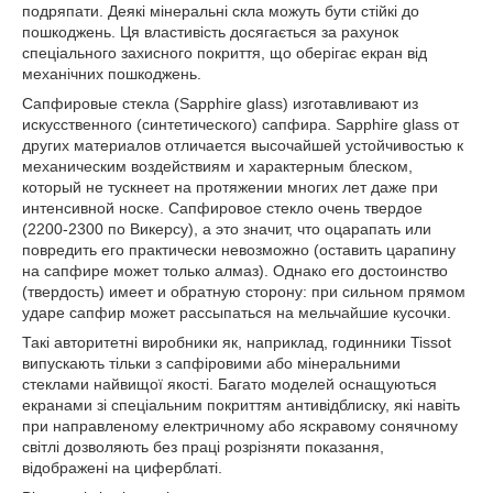
подряпати. Деякі мінеральні скла можуть бути стійкі до
пошкоджень. Ця властивість досягається за рахунок
спеціального захисного покриття, що оберігає екран від
механічних пошкоджень.
Сапфировые стекла (Sapphire glass) изготавливают из
искусственного (синтетического) сапфира. Sapphire glass от
других материалов отличается высочайшей устойчивостью к
механическим воздействиям и характерным блеском,
который не тускнеет на протяжении многих лет даже при
интенсивной носке. Сапфировое стекло очень твердое
(2200-2300 по Викерсу), а это значит, что оцарапать или
повредить его практически невозможно (оставить царапину
на сапфире может только алмаз). Однако его достоинство
(твердость) имеет и обратную сторону: при сильном прямом
ударе сапфир может рассыпаться на мельчайшие кусочки.
Такі авторитетні виробники як, наприклад, годинники Tissot
випускають тільки з сапфіровими або мінеральними
стеклами найвищої якості. Багато моделей оснащуються
екранами зі спеціальним покриттям антивідблиску, які навіть
при направленому електричному або яскравому сонячному
світлі дозволяють без праці розрізняти показання,
відображені на циферблаті.